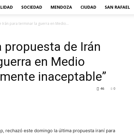
LIDAD
SOCIEDAD
MENDOZA
CIUDAD
SAN RAFAEL
Irán para terminar la guerra en Medio...
 propuesta de Irán
 guerra en Medio
almente inaceptable”
46
0
, rechazó este domingo la última propuesta iraní para