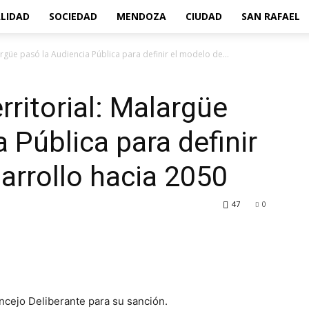
LIDAD
SOCIEDAD
MENDOZA
CIUDAD
SAN RAFAEL
rgüe pasó la Audiencia Pública para definir el modelo de...
ritorial: Malargüe
 Pública para definir
arrollo hacia 2050
47
0
ncejo Deliberante para su sanción.