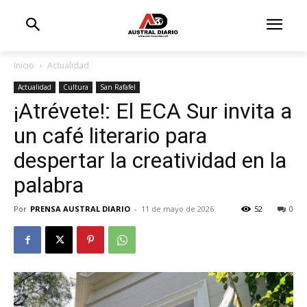
Inicio
Actualidad
Actualidad
Cultura
San Rafafel
¡Atrévete!: El ECA Sur invita a
un café literario para
despertar la creatividad en la
palabra
Por
PRENSA AUSTRAL DIARIO
-
11 de mayo de 2026
52
0