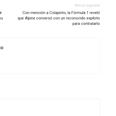
Artículo siguiente
bé
Con mención a Colapinto, la Fórmula 1 reveló
su
que Alpine conversó con un reconocido expiloto
para contratarlo
IO