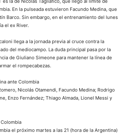
 es la de Nicolás Tagliafico, que llegó al límite de
mbia. En la pulseada estuvieron Facundo Medina, que
tín Barco. Sin embargo, en el entrenamiento del lunes
a el ex River.
aloni llega a la jornada previa al cruce contra la
rmado del mediocampo. La duda principal pasa por la
cia de Giuliano Simeone para mantener la línea de
 armar el rompecabezas.
tina ante Colombia
n Romero, Nicolás Otamendi, Facundo Medina; Rodrigo
ne, Enzo Fernández; Thiago Almada, Lionel Messi y
a Colombia
mbia el próximo martes a las 21 (hora de la Argentina)