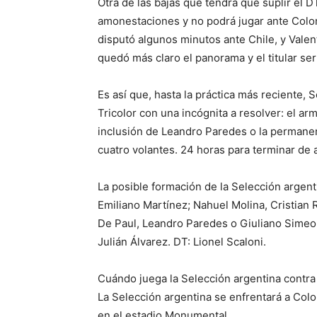
Otra de las bajas que tendrá que suplir el DT
amonestaciones y no podrá jugar ante Colo
disputó algunos minutos ante Chile, y Valen
quedó más claro el panorama y el titular serí
Es así que, hasta la práctica más reciente, Sc
Tricolor con una incógnita a resolver: el a
inclusión de Leandro Paredes o la permanen
cuatro volantes. 24 horas para terminar de
La posible formación de la Selección argen
Emiliano Martínez; Nahuel Molina, Cristia
De Paul, Leandro Paredes o Giuliano Simeo
Julián Álvarez. DT: Lionel Scaloni.
Cuándo juega la Selección argentina contr
La Selección argentina se enfrentará a Colo
en el estadio Monumental.