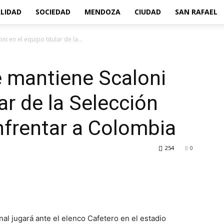
LIDAD
SOCIEDAD
MENDOZA
CIUDAD
SAN RAFAEL
 en el equipo titular de la...
e mantiene Scaloni
lar de la Selección
nfrentar a Colombia
254
0
onal jugará ante el elenco Cafetero en el estadio