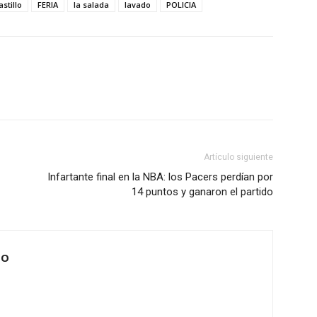
astillo
FERIA
la salada
lavado
POLICIA
Artículo siguiente
Infartante final en la NBA: los Pacers perdían por
14 puntos y ganaron el partido
IO