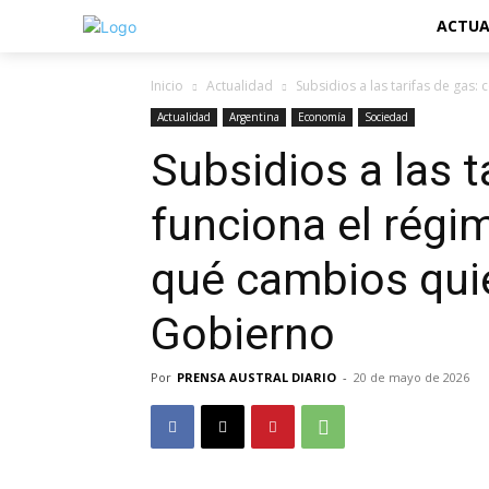
ACTUA
Inicio
Actualidad
Subsidios a las tarifas de gas:
Actualidad
Argentina
Economía
Sociedad
Subsidios a las 
funciona el régi
qué cambios quie
Gobierno
Por
PRENSA AUSTRAL DIARIO
-
20 de mayo de 2026