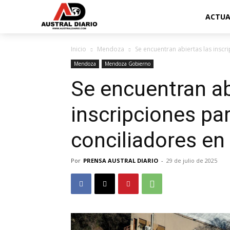
ACTUA
Inicio
Mendoza
Se encuentran abiertas las inscr
Mendoza
Mendoza Gobierno
Se encuentran ab
inscripciones p
conciliadores en 
Por
PRENSA AUSTRAL DIARIO
-
29 de julio de 2025