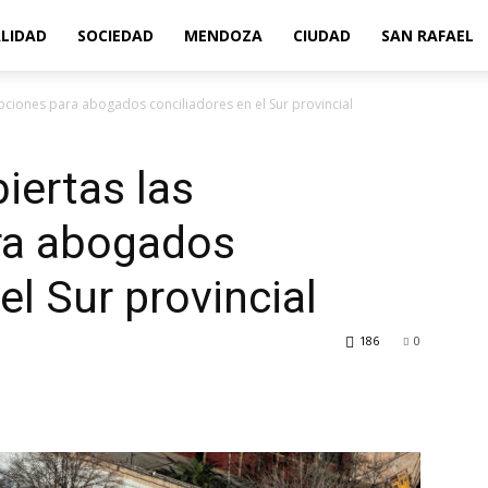
LIDAD
SOCIEDAD
MENDOZA
CIUDAD
SAN RAFAEL
ipciones para abogados conciliadores en el Sur provincial
iertas las
ara abogados
el Sur provincial
186
0