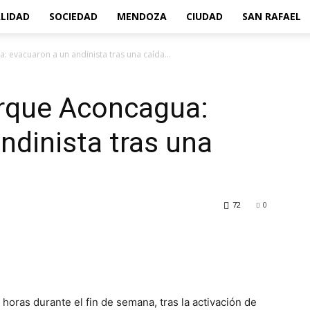
LIDAD
SOCIEDAD
MENDOZA
CIUDAD
SAN RAFAEL
: evacuaron a un andinista tras una caída...
arque Aconcagua:
ndinista tras una
72
0
horas durante el fin de semana, tras la activación de