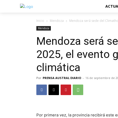
ACTUA
Inicio
Mendoza
Mendoza será sede del Climathon
Mendoza
Mendoza será se
2025, el evento 
climática
Por
PRENSA AUSTRAL DIARIO
-
16 de septiembre de 2
Por primera vez, la provincia recibirá este 