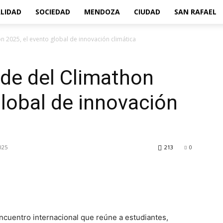
LIDAD
SOCIEDAD
MENDOZA
CIUDAD
SAN RAFAEL
 2025, el evento global de innovación climática
de del Climathon
global de innovación
025
213
0
encuentro internacional que reúne a estudiantes,