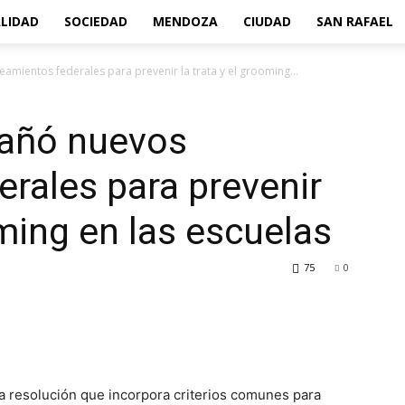
LIDAD
SOCIEDAD
MENDOZA
CIUDAD
SAN RAFAEL
ientos federales para prevenir la trata y el grooming...
añó nuevos
erales para prevenir
oming en las escuelas
75
0
a resolución que incorpora criterios comunes para