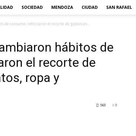
LIDAD
SOCIEDAD
MENDOZA
CIUDAD
SAN RAFAEL
s de consumo: reforzaron el recorte de gastos en...
cambiaron hábitos de
ron el recorte de
tos, ropa y
563
0