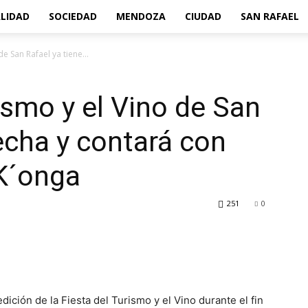
LIDAD
SOCIEDAD
MENDOZA
CIUDAD
SAN RAFAEL
de San Rafael ya tiene...
ismo y el Vino de San
fecha y contará con
 K´onga
251
0
dición de la Fiesta del Turismo y el Vino durante el fin