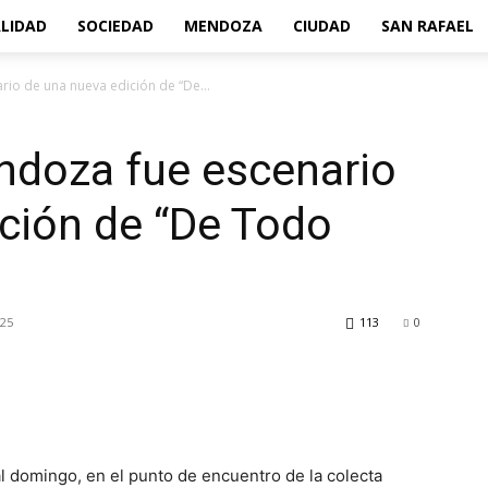
LIDAD
SOCIEDAD
MENDOZA
CIUDAD
SAN RAFAEL
io de una nueva edición de “De...
ndoza fue escenario
ción de “De Todo
025
113
0
al domingo, en el punto de encuentro de la colecta