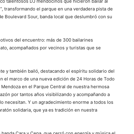
nco talentosos DJ mendocinos que hicieron bailar al
s”, transformando el parque en una verdadera pista de
n de Boulevard Sour, banda local que deslumbró con su
tivos del encuentro: más de 300 bailarines
 gato, acompañados por vecinos y turistas que se
e y también bailó, destacando el espíritu solidario del
 en el marco de una nueva edición de 24 Horas de Todo
de Mendoza en el Parque Central de nuestra hermosa
azón por tantos años visibilizando y acompañando a
 lo necesitan. Y un agradecimiento enorme a todos los
tón solidaria, que ya es tradición en nuestra
a banda Cara y Cepa, que cerró con energía y música el