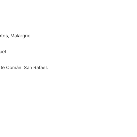
ntos, Malargüe
ael
te Comán, San Rafael.