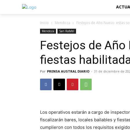
ACTUA
Inicio
Mendoza
Festejos de Año Nuevo: estas son 
Mendoza
San Rafafel
Festejos de Año 
fiestas habilitad
Por
PRENSA AUSTRAL DIARIO
-
31 de diciembre de 20
Los operativos estarán a cargo de inspecto
fiscalizarán bares, locales bailables y fiest
cumplieron con todos los requisitos exigido