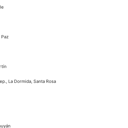
le
 Paz
rtín
ep., La Dormida, Santa Rosa
nuyán