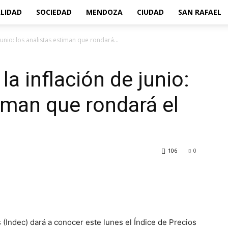
LIDAD
SOCIEDAD
MENDOZA
CIUDAD
SAN RAFAEL
junio: los analistas estiman que rondará...
la inflación de junio:
timan que rondará el
106
0
s (Indec) dará a conocer este lunes el Índice de Precios