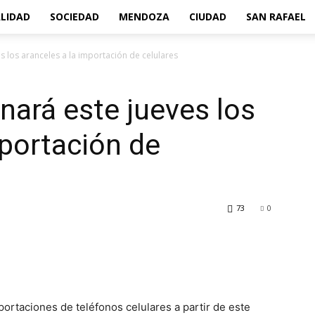
LIDAD
SOCIEDAD
MENDOZA
CIUDAD
SAN RAFAEL
s los aranceles a la importación de celulares
nará este jueves los
mportación de
73
0
portaciones de teléfonos celulares a partir de este