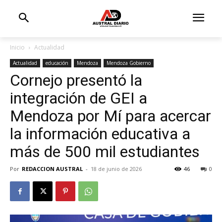
Inicio
Actualidad
Actualidad
educación
Mendoza
Mendoza Gobierno
Cornejo presentó la
integración de GEI a
Mendoza por Mí para acercar
la información educativa a
más de 500 mil estudiantes
Por
REDACCION AUSTRAL
-
18 de junio de 2026
46
0