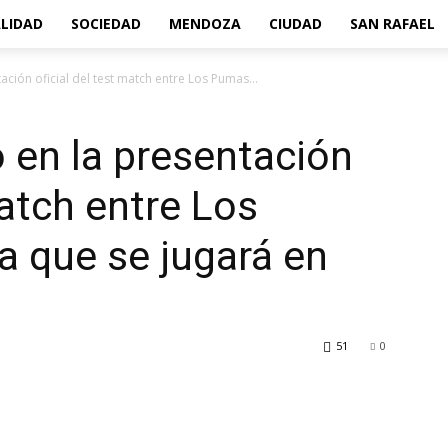
LIDAD
SOCIEDAD
MENDOZA
CIUDAD
SAN RAFAEL
ación oficial del test match entre Los Pumas...
ó en la presentación
match entre Los
a que se jugará en
51
0