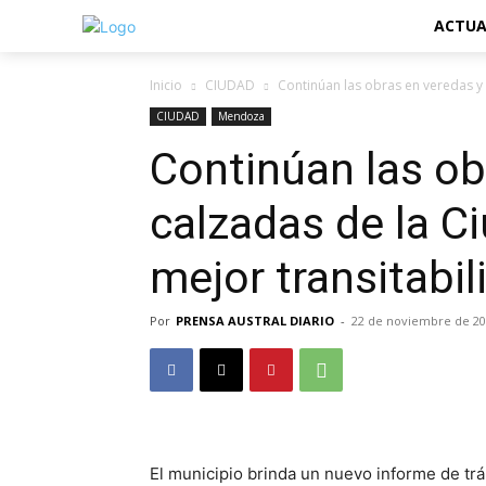
ACTUA
Inicio
CIUDAD
Continúan las obras en veredas y 
CIUDAD
Mendoza
Continúan las ob
calzadas de la C
mejor transitabil
Por
PRENSA AUSTRAL DIARIO
-
22 de noviembre de 2
El municipio brinda un nuevo informe de trá