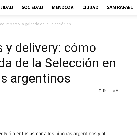
LIDAD
SOCIEDAD
MENDOZA
CIUDAD
SAN RAFAEL
ómo impactó la goleada de la Selección en...
s y delivery: cómo
da de la Selección en
s argentinos
54
0
volvió a entusiasmar a los hinchas argentinos y al